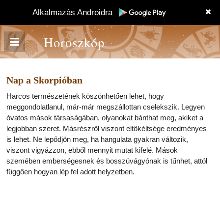
Alkalmazás Androidra
Horoszkóp
Nap a Skorpióban
Harcos természetének köszönhetően lehet, hogy
meggondolatlanul, már-már megszállottan cselekszik. Legyen
óvatos mások társaságában, olyanokat bánthat meg, akiket a
legjobban szeret. Másrészről viszont eltökéltsége eredményes
is lehet. Ne lepődjön meg, ha hangulata gyakran változik,
viszont vigyázzon, ebből mennyit mutat kifelé. Mások
szemében emberségesnek és bosszúvágyónak is tűnhet, attól
függően hogyan lép fel adott helyzetben.