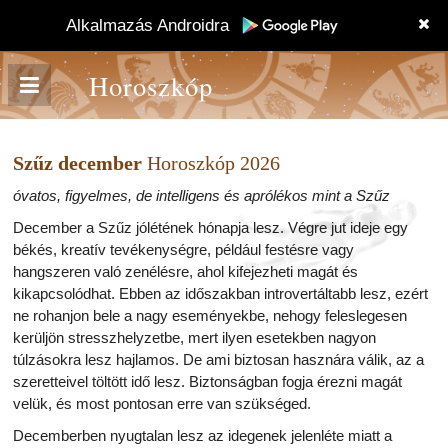
Alkalmazás Androidra
Horoszkóp
Szűz december
Horoszkóp 2026
óvatos, figyelmes, de intelligens és aprólékos mint a Szűz
December a Szűz jólétének hónapja lesz. Végre jut ideje egy
békés, kreatív tevékenységre, például festésre vagy
hangszeren való zenélésre, ahol kifejezheti magát és
kikapcsolódhat. Ebben az időszakban introvertáltabb lesz, ezért
ne rohanjon bele a nagy eseményekbe, nehogy feleslegesen
kerüljön stresszhelyzetbe, mert ilyen esetekben nagyon
túlzásokra lesz hajlamos. De ami biztosan hasznára válik, az a
szeretteivel töltött idő lesz. Biztonságban fogja érezni magát
velük, és most pontosan erre van szükséged.
Decemberben nyugtalan lesz az idegenek jelenléte miatt a