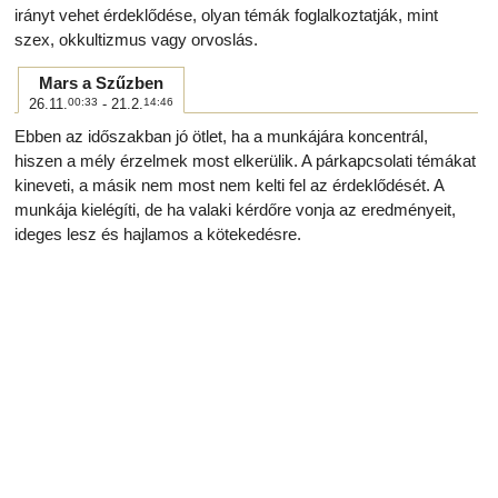
irányt vehet érdeklődése, olyan témák foglalkoztatják, mint
szex, okkultizmus vagy orvoslás.
Mars a Szűzben
26.11.
00:33
- 21.2.
14:46
Ebben az időszakban jó ötlet, ha a munkájára koncentrál,
hiszen a mély érzelmek most elkerülik. A párkapcsolati témákat
kineveti, a másik nem most nem kelti fel az érdeklődését. A
munkája kielégíti, de ha valaki kérdőre vonja az eredményeit,
ideges lesz és hajlamos a kötekedésre.