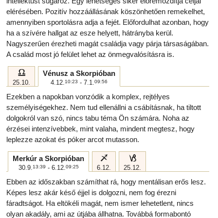
intellektust sugároz. Egy lehetséges siker előremozdítja céljai
elérésében. Pozitív hozzáállásának köszönhetően remekelhet,
amennyiben sportolásra adja a fejét. Előfordulhat azonban, hogy
ha a szívére hallgat az esze helyett, hátrányba kerül.
Nagyszerűen érezheti magát családja vagy párja társaságában.
A család most jó felület lehet az önmegvalósításra is.
g
Vénusz a Skorpióban
25.10.
4.12.
10:23
- 7.1.
09:56
Ezekben a napokban vonzódik a komplex, rejtélyes
személyiségekhez. Nem tud ellenállni a csábításnak, ha tiltott
dolgokról van szó, nincs tabu téma Ön számára. Noha az
érzései intenzívebbek, mint valaha, mindent megtesz, hogy
leplezze azokat és póker arcot mutasson.
i
j
Merkúr a Skorpióban
30.9.
13:39
- 6.12.
09:25
6.12.
25.12.
Ebben az időszakban számíthat rá, hogy mentálisan erős lesz.
Képes lesz akár késő éjjel is dolgozni, nem fog érezni
fáradtságot. Ha eltökéli magát, nem ismer lehetetlent, nincs
olyan akadály, ami az útjába állhatna. Továbbá formabontó