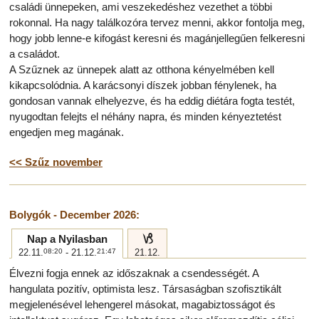
családi ünnepeken, ami veszekedéshez vezethet a többi
rokonnal. Ha nagy találkozóra tervez menni, akkor fontolja meg,
hogy jobb lenne-e kifogást keresni és magánjellegűen felkeresni
a családot.
A Szűznek az ünnepek alatt az otthona kényelmében kell
kikapcsolódnia. A karácsonyi díszek jobban fénylenek, ha
gondosan vannak elhelyezve, és ha eddig diétára fogta testét,
nyugodtan felejts el néhány napra, és minden kényeztetést
engedjen meg magának.
<< Szűz november
Bolygók - December 2026:
j
Nap a Nyilasban
22.11.
08:20
- 21.12.
21:47
21.12.
Élvezni fogja ennek az időszaknak a csendességét. A
hangulata pozitív, optimista lesz. Társaságban szofisztikált
megjelenésével lehengerel másokat, magabiztosságot és