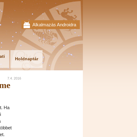
Alkalmazás Androidra
ati
Holdnaptár
7.4. 2016
lme
t. Ha
i
a
többet
et.