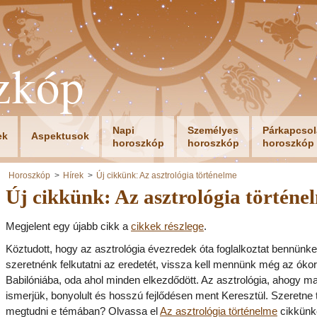
zkóp
Napi
Személyes
Párkapcsol
ek
Aspektusok
horoszkóp
horoszkóp
horoszkóp
Horoszkóp
Hírek
Új cikkünk: Az asztrológia történelme
Új cikkünk: Az asztrológia történe
Megjelent egy újabb cikk a
cikkek részlege
.
Köztudott, hogy az asztrológia évezredek óta foglalkoztat bennünke
szeretnénk felkutatni az eredetét, vissza kell mennünk még az ókor
Babilóniába, oda ahol minden elkezdődött. Az asztrológia, ahogy m
ismerjük, bonyolult és hosszú fejlődésen ment Keresztül. Szeretne 
megtudni e témában? Olvassa el
Az asztrológia történelme
cikkünk