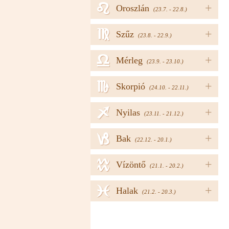
e
+
Oroszlán
(23.7. - 22.8.)
f
+
Szűz
(23.8. - 22.9.)
g
+
Mérleg
(23.9. - 23.10.)
h
+
Skorpió
(24.10. - 22.11.)
i
+
Nyilas
(23.11. - 21.12.)
j
+
Bak
(22.12. - 20.1.)
k
+
Vízöntő
(21.1. - 20.2.)
l
+
Halak
(21.2. - 20.3.)