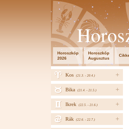
Horos
Horoszkóp
Horoszkóp
Cikk
2026
Augusztus
a
+
Kos
(21.3. - 20.4.)
b
+
Bika
(21.4. - 21.5.)
c
+
Ikrek
(22.5. - 21.6.)
d
+
Rák
(22.6. - 22.7.)