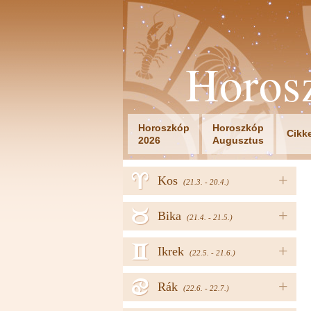
Horos
Horoszkóp
Horoszkóp
Cikk
2026
Augusztus
a
+
Kos
(21.3. - 20.4.)
b
+
Bika
(21.4. - 21.5.)
c
+
Ikrek
(22.5. - 21.6.)
d
+
Rák
(22.6. - 22.7.)