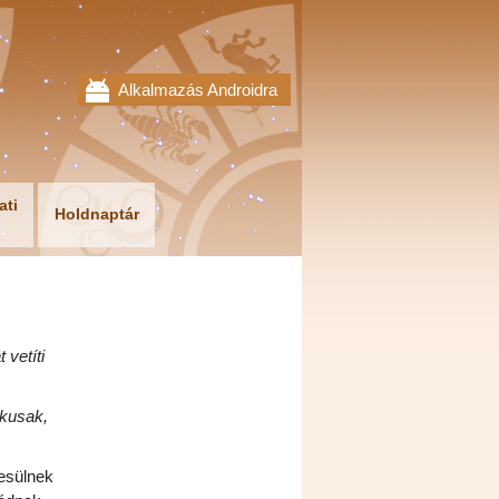
Alkalmazás Androidra
ati
Holdnaptár
 vetíti
ikusak,
esülnek