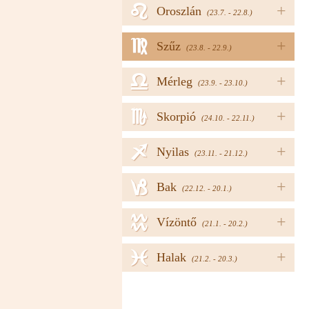
e
+
Oroszlán
(23.7. - 22.8.)
f
+
Szűz
(23.8. - 22.9.)
g
+
Mérleg
(23.9. - 23.10.)
h
+
Skorpió
(24.10. - 22.11.)
i
+
Nyilas
(23.11. - 21.12.)
j
+
Bak
(22.12. - 20.1.)
k
+
Vízöntő
(21.1. - 20.2.)
l
+
Halak
(21.2. - 20.3.)