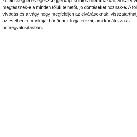
kötelességgel és egészséggel kapcsolatos dilemmákkal. Sokat vív
megtesznek-e a minden tőlük telhetőt, jó döntéseket hoznak-e. A f
vívódás és a vágy hogy megfeleljen az elvárásoknak, visszatarthat
az esetben a munkáját börtönnek fogja érezni, ami korlátozza az
önmegvalósításban.