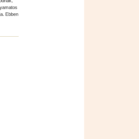
ódnak,
olyamatos
ja. Ebben