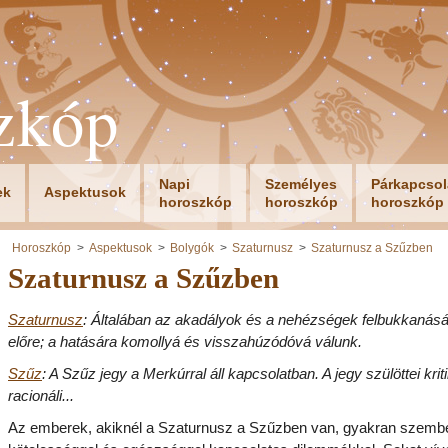
zkóp
Napi
Személyes
Párkapcsol
ek
Aspektusok
horoszkóp
horoszkóp
horoszkóp
Horoszkóp
Aspektusok
Bolygók
Szaturnusz
Szaturnusz a Szűzben
Szaturnusz a Szűzben
Szaturnusz
: Általában az akadályok és a nehézségek felbukkanását
előre; a hatására komollyá és visszahúzódóvá válunk.
Szűz
: A Szűz jegy a Merkúrral áll kapcsolatban. A jegy szülöttei krit
racionáli...
Az emberek, akiknél a Szaturnusz a Szűzben van, gyakran szemb