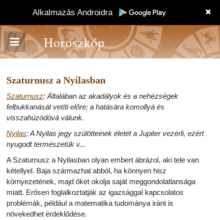
Alkalmazás Androidra
Horoszkóp
Szaturnusz a Nyilasban
Szaturnusz
: Általában az akadályok és a nehézségek
felbukkanását vetíti előre; a hatására komollyá és
visszahúzódóvá válunk.
Nyilas
: A Nyilas jegy szülötteinek életét a Jupiter vezérli, ezért
nyugodt természetük v...
A Szaturnusz a Nyilasban olyan embert ábrázol, aki tele van
kétellyel. Baja származhat abból, ha könnyen hisz
környezetének, majd őket okolja saját meggondolatlansága
miatt. Erősen foglalkoztatják az igazsággal kapcsolatos
problémák, például a matematika tudománya iránt is
növekedhet érdeklődése.