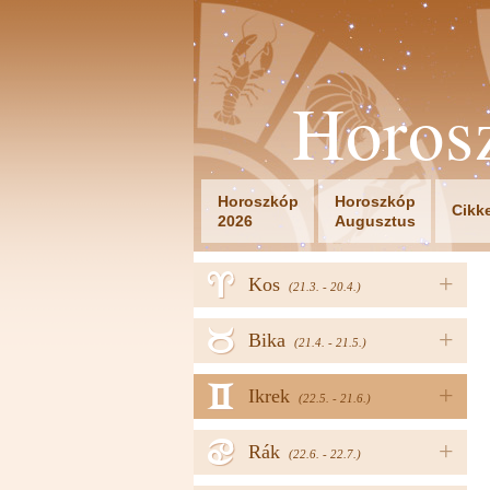
Horos
Horoszkóp
Horoszkóp
Cikk
2026
Augusztus
a
+
Kos
(21.3. - 20.4.)
b
+
Bika
(21.4. - 21.5.)
c
+
Ikrek
(22.5. - 21.6.)
d
+
Rák
(22.6. - 22.7.)