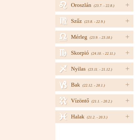
e
+
Oroszlán
(23.7. - 22.8.)
f
+
Szűz
(23.8. - 22.9.)
g
+
Mérleg
(23.9. - 23.10.)
h
+
Skorpió
(24.10. - 22.11.)
i
+
Nyilas
(23.11. - 21.12.)
j
+
Bak
(22.12. - 20.1.)
k
+
Vízöntő
(21.1. - 20.2.)
l
+
Halak
(21.2. - 20.3.)