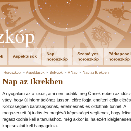
zkóp
Napi
Személyes
Párkapcsol
ek
Aspektusok
horoszkóp
horoszkóp
horoszkóp
Horoszkóp
Aspektusok
Bolygók
A Nap
Nap az Ikrekben
Nap az Ikrekben
A nyugalom az a luxus, ami nem adatik meg Önnek ebben az idősz
vágy, hogy új információhoz jusson, előre fogja lendíteni célja eléré
Közösségben barátságosnak, értelmesnek és oldottnak tűnhet. A
megszerzett új tudás és meglévő képességei segítenek, hogy felis
ragaszkodnia kell a tanuláshoz, még akkor is, ha ezért ideiglenesen
kapcsolatait kell hanyagolnia.