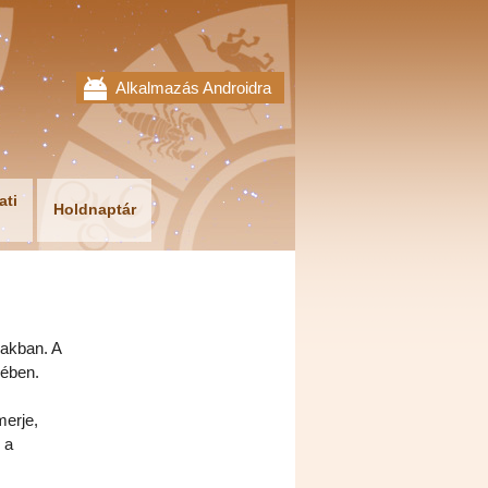
Alkalmazás Androidra
ati
Holdnaptár
akban. A
sében.
merje,
 a