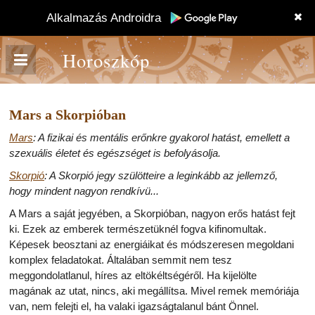
Alkalmazás Androidra
Horoszkóp
Mars a Skorpióban
Mars
: A fizikai és mentális erőnkre gyakorol hatást, emellett a
szexuális életet és egészséget is befolyásolja.
Skorpió
: A Skorpió jegy szülötteire a leginkább az jellemző,
hogy mindent nagyon rendkívü...
A Mars a saját jegyében, a Skorpióban, nagyon erős hatást fejt
ki. Ezek az emberek természetüknél fogva kifinomultak.
Képesek beosztani az energiáikat és módszeresen megoldani
komplex feladatokat. Általában semmit nem tesz
meggondolatlanul, híres az eltökéltségéről. Ha kijelölte
magának az utat, nincs, aki megállítsa. Mivel remek memóriája
van, nem felejti el, ha valaki igazságtalanul bánt Önnel.