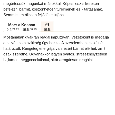
megértessük magunkat másokkal. Képes lesz sikeresen
befejezni bármit, köszönhetően türelmének és kitartásának.
Semmi sem állhat a fejlődése útjába.
b
Mars a Kosban
9.4.
21:22
- 19.5.
00:13
19.5.
Mostanában gyakran reagál impulzívan. Vezetőként is megállja
a helyét, ha a szükség úgy hozza. A szerelemben eltökélt és
határozott. Rengeteg energiája van, ezért bármit elérhet, amit
csak szeretne. Ugyanakkor legyen óvatos, stresszhelyzetben
hajlamos meggondolatlanul, akár arrogánsan reagálni.