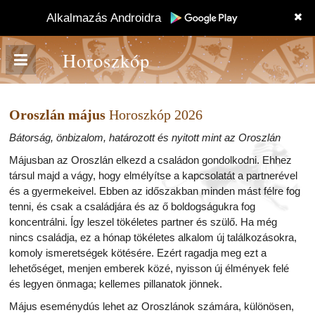
Alkalmazás Androidra
Horoszkóp
Oroszlán május
Horoszkóp 2026
Bátorság, önbizalom, határozott és nyitott mint az Oroszlán
Májusban az Oroszlán elkezd a családon gondolkodni. Ehhez
társul majd a vágy, hogy elmélyítse a kapcsolatát a partnerével
és a gyermekeivel. Ebben az időszakban minden mást félre fog
tenni, és csak a családjára és az ő boldogságukra fog
koncentrálni. Így leszel tökéletes partner és szülő. Ha még
nincs családja, ez a hónap tökéletes alkalom új találkozásokra,
komoly ismeretségek kötésére. Ezért ragadja meg ezt a
lehetőséget, menjen emberek közé, nyisson új élmények felé
és legyen önmaga; kellemes pillanatok jönnek.
Május eseménydús lehet az Oroszlánok számára, különösen,