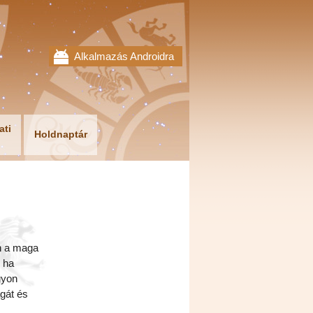
Alkalmazás Androidra
ati
Holdnaptár
on a maga
, ha
gyon
gát és