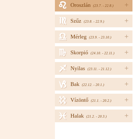
e
+
Oroszlán
(23.7. - 22.8.)
f
+
Szűz
(23.8. - 22.9.)
g
+
Mérleg
(23.9. - 23.10.)
h
+
Skorpió
(24.10. - 22.11.)
i
+
Nyilas
(23.11. - 21.12.)
j
+
Bak
(22.12. - 20.1.)
k
+
Vízöntő
(21.1. - 20.2.)
l
+
Halak
(21.2. - 20.3.)