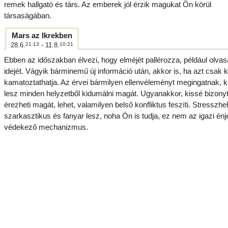
remek hallgató és társ. Az emberek jól érzik magukat Ön körül
társaságában.
Mars az Ikrekben
28.6.
21:13
- 11.8.
10:21
Ebben az időszakban élvezi, hogy elméjét pallérozza, például olvasá
idejét. Vágyik bárminemű új információ után, akkor is, ha azt csak
kamatoztathatja. Az érvei bármilyen ellenvéleményt megingatnak, 
lesz minden helyzetből kidumálni magát. Ugyanakkor, kissé bizony
érezheti magát, lehet, valamilyen belső konfliktus feszíti. Stresszh
szarkasztikus és fanyar lesz, noha Ön is tudja, ez nem az igazi én
védekező mechanizmus.