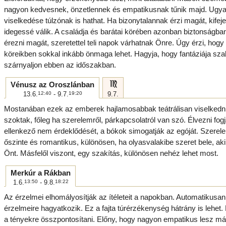
nagyon kedvesnek, önzetlennek és empatikusnak tűnik majd. Ugy
viselkedése túlzónak is hathat. Ha bizonytalannak érzi magát, kifej
idegessé válik. A családja és barátai körében azonban biztonságban
érezni magát, szeretettel teli napok várhatnak Önre. Úgy érzi, hogy
köreikben sokkal inkább önmaga lehet. Hagyja, hogy fantáziája sz
szárnyaljon ebben az időszakban.
f
Vénusz az Oroszlánban
13.6.
12:40
- 9.7.
19:20
9.7.
Mostanában ezek az emberek hajlamosabbak teátrálisan viselkedni
szoktak, főleg ha szerelemről, párkapcsolatról van szó. Élvezni fog
ellenkező nem érdeklődését, a bókok simogatják az egóját. Szere
őszinte és romantikus, különösen, ha olyasvalakibe szeret bele, aki
Önt. Másfelől viszont, egy szakítás, különösen nehéz lehet most.
Merkúr a Rákban
1.6.
13:50
- 9.8.
18:22
Az érzelmei elhomályosítják az ítéleteit a napokban. Automatikusan
érzelmeire hagyatkozik. Ez a fajta túrérzékenység hátrány is lehet.
a tényekre összpontosítani. Előny, hogy nagyon empatikus lesz má