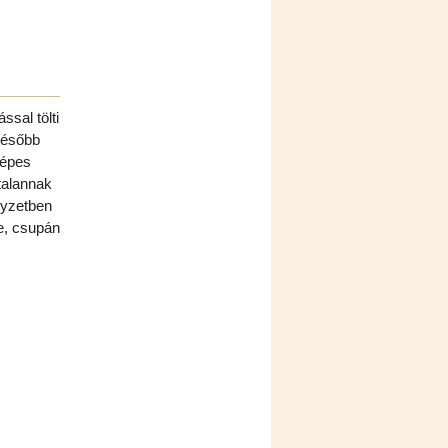
ssal tölti
 később
képes
talannak
elyzetben
je, csupán