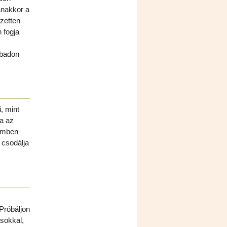
anakkor a
ezetten
 fogja
abadon
, mint
ja az
lemben
 csodálja
 Próbáljon
sokkal,