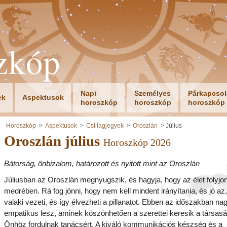
zkóp
Napi
Személyes
Párkapcsol
ek
Aspektusok
horoszkóp
horoszkóp
horoszkóp
Horoszkóp
Aspektusok
Csillagjegyek
Oroszlán
Július
Oroszlán július
Horoszkóp 2026
Bátorság, önbizalom, határozott és nyitott mint az Oroszlán
Júliusban az Oroszlán megnyugszik, és hagyja, hogy az élet folyj
medrében. Rá fog jönni, hogy nem kell mindent irányítania, és jó az
valaki vezeti, és így élvezheti a pillanatot. Ebben az időszakban na
empatikus lesz, aminek köszönhetően a szerettei keresik a társasá
Önhöz fordulnak tanácsért. A kiváló kommunikációs készség és a