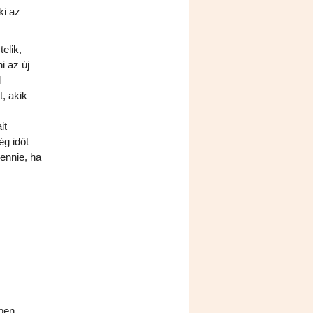
ki az
elik,
i az új
l
, akik
it
ég időt
ennie, ha
ében