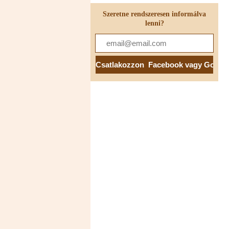
Szeretne rendszeresen informálva
lenni?