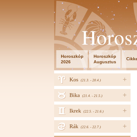
Horos
Horoszkóp
Horoszkóp
Cikk
2026
Augusztus
a
+
Kos
(21.3. - 20.4.)
b
+
Bika
(21.4. - 21.5.)
c
+
Ikrek
(22.5. - 21.6.)
d
+
Rák
(22.6. - 22.7.)