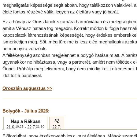
meghallgatás képessége segít abban, hogy találkozzon valakivel, a
élete fontos részévé válik, legyen az élettárs vagy jó barát.
Ez a hónap az Oroszlánok számára harmóniában és melegségben t
amit a Vénusz hatása fog megadni. Korrekt módon ki fogja használn
kapcsolatok létrehozásának képességét, hogy érdekes emberekke
ismerkedjen meg. Sőt, még türelme is lesz elég meghallgatni azokat
nem annyira vonzóak.
A féltékenység azonban megjelenhet a bolygó hatása miatt. A baráta
ugyanakkor ne hibáztassa, vagy a partnerét, amiért nem töltöttek el
Önnel. Próbálja meg felismerni, hogy nem mindig kell kellemesnek l
időt tölt a barátaival.
Oroszlán augusztus >>
Bolygók - Július 2026:
e
Nap a Rákban
21.6.
10:21
- 22.7.
21:10
22.7.
Előfordulhat, hogy érzékenyebb lesz, mint általában. Mások szem