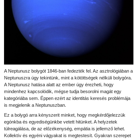
A Neptunusz bolygót 1846-ban fedezték fel. Az asztrológiában a
Neptunuszra úgy tekintünk, mint a kötöttségek nélküli bolygóra.
A Neptunusz hatása alatt az ember úgy érezheti, hogy
mindenhez kapcsolódik, mégse tudja besorolni magát egy
kategóriába sem. Éppen ezért az identitás keresés problémája
is megjelenik a Neptunuszban.
Ez a bolygó arra kényszerit minket, hogy megkérdőjelezzük
egónkba és egyediségünkbe vetett hitünket. A helyzetek
túlreagálása, de az előzékenység, empátia is jellemző lehet.
Kollektív és egyéni vágyakat is megtestesít. Gyakran szerepet