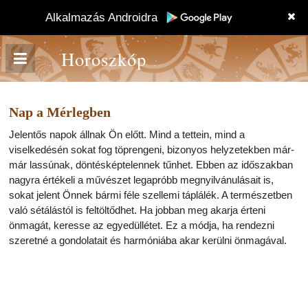
Alkalmazás Androidra
Horoszkóp
Nap a Mérlegben
Jelentős napok állnak Ön előtt. Mind a tettein, mind a
viselkedésén sokat fog töprengeni, bizonyos helyzetekben már-
már lassúnak, döntésképtelennek tűnhet. Ebben az időszakban
nagyra értékeli a művészet legapróbb megnyilvánulásait is,
sokat jelent Önnek bármi féle szellemi táplálék. A természetben
való sétálástól is feltöltődhet. Ha jobban meg akarja érteni
önmagát, keresse az egyedüllétet. Ez a módja, ha rendezni
szeretné a gondolatait és harmóniába akar kerülni önmagával.