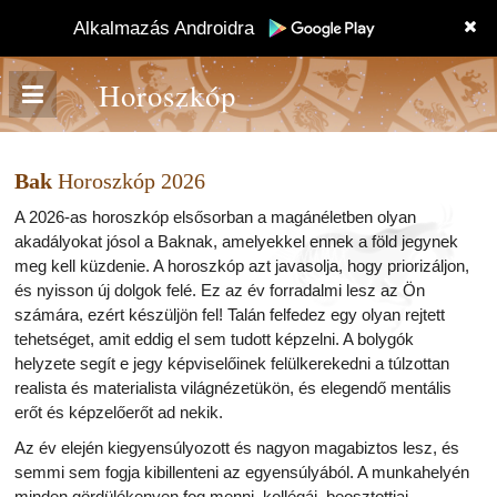
Alkalmazás Androidra
Horoszkóp
Bak
Horoszkóp 2026
A 2026-as horoszkóp elsősorban a magánéletben olyan
akadályokat jósol a Baknak, amelyekkel ennek a föld jegynek
meg kell küzdenie. A horoszkóp azt javasolja, hogy priorizáljon,
és nyisson új dolgok felé. Ez az év forradalmi lesz az Ön
számára, ezért készüljön fel! Talán felfedez egy olyan rejtett
tehetséget, amit eddig el sem tudott képzelni. A bolygók
helyzete segít e jegy képviselőinek felülkerekedni a túlzottan
realista és materialista világnézetükön, és elegendő mentális
erőt és képzelőerőt ad nekik.
Az év elején kiegyensúlyozott és nagyon magabiztos lesz, és
semmi sem fogja kibillenteni az egyensúlyából. A munkahelyén
minden gördülékenyen fog menni, kollégái, beosztottjai