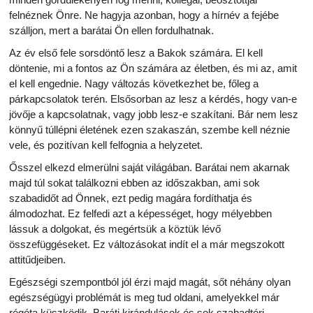
felnéznek Önre. Ne hagyja azonban, hogy a hírnév a fejébe
szálljon, mert a barátai Ön ellen fordulhatnak.
Az év első fele sorsdöntő lesz a Bakok számára. El kell
döntenie, mi a fontos az Ön számára az életben, és mi az, amit
el kell engednie. Nagy változás következhet be, főleg a
párkapcsolatok terén. Elsősorban az lesz a kérdés, hogy van-e
jövője a kapcsolatnak, vagy jobb lesz-e szakítani. Bár nem lesz
könnyű túllépni életének ezen szakaszán, szembe kell néznie
vele, és pozitívan kell felfognia a helyzetet.
Ősszel elkezd elmerülni saját világában. Barátai nem akarnak
majd túl sokat találkozni ebben az időszakban, ami sok
szabadidőt ad Önnek, ezt pedig magára fordíthatja és
álmodozhat. Ez felfedi azt a képességet, hogy mélyebben
lássuk a dolgokat, és megértsük a köztük lévő
összefüggéseket. Ez változásokat indít el a már megszokott
attitűdjeiben.
Egészségi szempontból jól érzi majd magát, sőt néhány olyan
egészségügyi problémát is meg tud oldani, amelyekkel már
régóta küszködik. Baráti kirándulások és sok szabadtéri