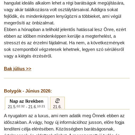
hangulat ideális alkalom lehet a régi barátságok megújítására,
vagy akár találkozásra volt osztálytársaival. Addigra sokat
fejlődik, és mindenképpen lenyűgözni a többieket, ami végül
megerősíti az önbizalmat.
Ebben a hónapban a telihold jelentős hatással lesz Önre, ezért
ebben az időben mindenképpen kerülje a megterhelést, a
stresszt és az érzelmi fájdalmat. Ha nem, a következmények
sok szempontból végzetesek lehetnek, legyen szó sérülésről
vagy a kiégés érzéséről.
Bak július >>
Bolygók - Június 2026:
d
Nap az Ikrekben
21.5.
02:32
- 21.6.
10:21
21.6.
A nyugalom az a luxus, ami nem adatik meg Önnek ebben az
időszakban. A vágy, hogy új információhoz jusson, előre fogja
lendíteni célja elérésében. Közösségben barátságosnak,