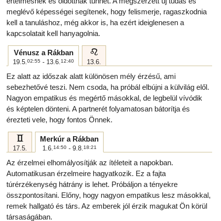
értelmesnek és oldottnak tűnhet. A megszerzett új tudás és
meglévő képességei segítenek, hogy felismerje, ragaszkodnia
kell a tanuláshoz, még akkor is, ha ezért ideiglenesen a
kapcsolatait kell hanyagolnia.
e
Vénusz a Rákban
19.5.
02:55
- 13.6.
12:40
13.6.
Ez alatt az időszak alatt különösen mély érzésű, ami
sebezhetővé teszi. Nem csoda, ha próbál elbújni a külvilág elől.
Nagyon empatikus és megértő másokkal, de legbelül vívódik
és képtelen dönteni. A partnerét folyamatosan bátorítja és
érezteti vele, hogy fontos Önnek.
c
Merkúr a Rákban
17.5.
1.6.
14:50
- 9.8.
18:21
Az érzelmei elhomályosítják az ítéleteit a napokban.
Automatikusan érzelmeire hagyatkozik. Ez a fajta
túrérzékenység hátrány is lehet. Próbáljon a tényekre
összpontosítani. Előny, hogy nagyon empatikus lesz másokkal,
remek hallgató és társ. Az emberek jól érzik magukat Ön körül
társaságában.