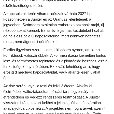
elkötelezettséged terén.
A kapcsolatok terén viharos időszak várható 2027-ben,
köszönhetően a Jupiter és az Uránusz jelenlétének a
jegyedben. Számodra szokatlan emberek vonzanak majd, új
nézőpontokat keresel. Ez az év izgalmas kezdeteket hozhat,
de ne siess bele új kapcsolatokba, mert könnyen hozhatsz
rossz, nem átgondolt döntéseket.
Fordíts figyelmet szeretteidre, különösen nyáron, amikor a
konfliktusok valószínűbbek. A kommunikáció kiemelten fontos
lesz, és természetes tapintatod és diplomáciád hasznos lesz a
feszültségek enyhítésében. Ez kiváló lehetőség arra, hogy
erősítsd meglévő kapcsolataidat, vagy akár teljesen újakat
építs.
Az ősz során ügyelj a testi és lelki jólétedre. Alakíts ki
életmódbeli változtatásokat, például tarts egyensúlyt az
étrendedben és végezz rendszeres testmozgást. A Jupiter
visszafordulása zavart kelthet a jelenlegi útban, és váratlan
akadályokba ütközhetsz. A projekted nem fog a tervek szerint
haladni, vagy munkahelyi problémák merülhetnek fel. Ezért