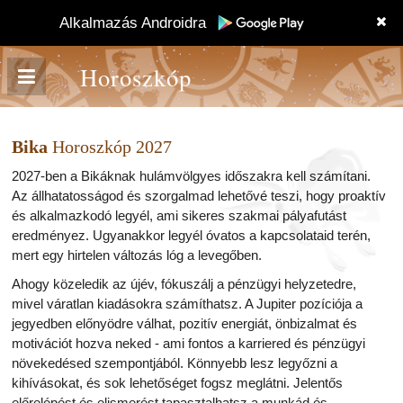
Alkalmazás Androidra
Horoszkóp
Bika
Horoszkóp 2027
2027-ben a Bikáknak hulámvölgyes időszakra kell számítani.
Az állhatatosságod és szorgalmad lehetővé teszi, hogy proaktív
és alkalmazkodó legyél, ami sikeres szakmai pályafutást
eredményez. Ugyanakkor legyél óvatos a kapcsolataid terén,
mert egy hirtelen változás lóg a levegőben.
Ahogy közeledik az újév, fókuszálj a pénzügyi helyzetedre,
mivel váratlan kiadásokra számíthatsz. A Jupiter pozíciója a
jegyedben előnyödre válhat, pozitív energiát, önbizalmat és
motivációt hozva neked - ami fontos a karriered és pénzügyi
növekedésed szempontjából. Könnyebb lesz legyőzni a
kihívásokat, és sok lehetőséget fogsz meglátni. Jelentős
előrelépést és elismerést tapasztalhatsz a munkád és