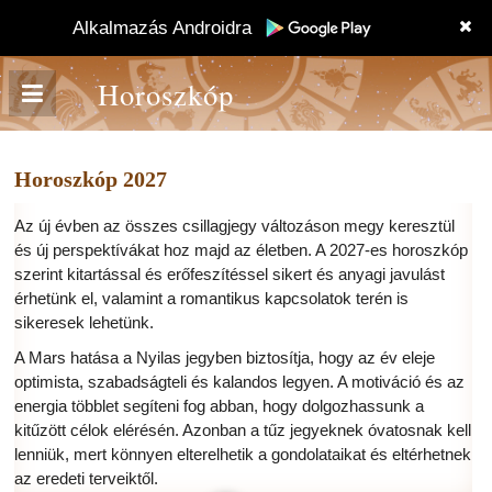
Alkalmazás Androidra
Horoszkóp
Horoszkóp 2027
Az új évben az összes csillagjegy változáson megy keresztül
és új perspektívákat hoz majd az életben. A 2027-es horoszkóp
szerint kitartással és erőfeszítéssel sikert és anyagi javulást
érhetünk el, valamint a romantikus kapcsolatok terén is
sikeresek lehetünk.
A Mars hatása a Nyilas jegyben biztosítja, hogy az év eleje
optimista, szabadságteli és kalandos legyen. A motiváció és az
energia többlet segíteni fog abban, hogy dolgozhassunk a
kitűzött célok elérésén. Azonban a tűz jegyeknek óvatosnak kell
lenniük, mert könnyen elterelhetik a gondolataikat és eltérhetnek
az eredeti terveiktől.