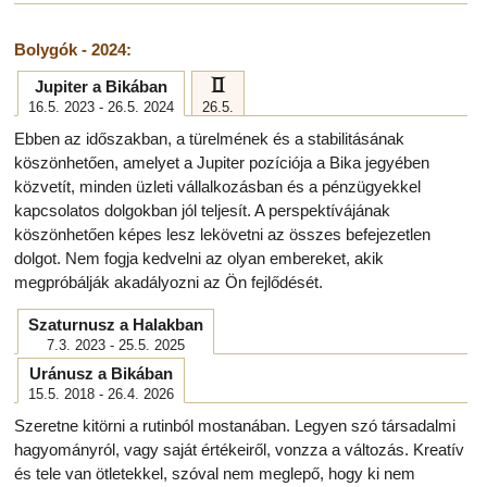
számos lehetőségek nyílik majd előttük.
Az év végén a Mars hatással lesz a Rák jegyre, ami a családi
Bolygók - 2024:
értékek építésére való vágyat hozza. A jegy gyengédsége és a
c
Jupiter a Bikában
tűz bolygó energiája fokozott érzékenységet eredményez. Időt
16.5. 2023 - 26.5. 2024
26.5.
fogsz tölteni szeretteiddel, és a lelkedet mély érzelmek fogják
Ebben az időszakban, a türelmének és a stabilitásának
kitölteni.
köszönhetően, amelyet a Jupiter pozíciója a Bika jegyében
közvetít, minden üzleti vállalkozásban és a pénzügyekkel
kapcsolatos dolgokban jól teljesít. A perspektívájának
köszönhetően képes lesz lekövetni az összes befejezetlen
dolgot. Nem fogja kedvelni az olyan embereket, akik
megpróbálják akadályozni az Ön fejlődését.
Szaturnusz a Halakban
7.3. 2023 - 25.5. 2025
Uránusz a Bikában
15.5. 2018 - 26.4. 2026
Szeretne kitörni a rutinból mostanában. Legyen szó társadalmi
hagyományról, vagy saját értékeiről, vonzza a változás. Kreatív
és tele van ötletekkel, szóval nem meglepő, hogy ki nem