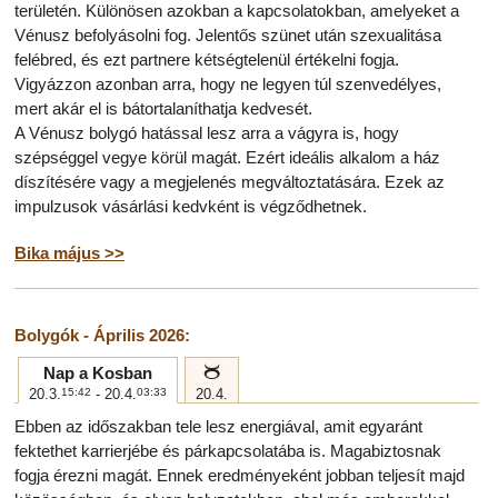
területén. Különösen azokban a kapcsolatokban, amelyeket a
Vénusz befolyásolni fog. Jelentős szünet után szexualitása
felébred, és ezt partnere kétségtelenül értékelni fogja.
Vigyázzon azonban arra, hogy ne legyen túl szenvedélyes,
mert akár el is bátortalaníthatja kedvesét.
A Vénusz bolygó hatással lesz arra a vágyra is, hogy
szépséggel vegye körül magát. Ezért ideális alkalom a ház
díszítésére vagy a megjelenés megváltoztatására. Ezek az
impulzusok vásárlási kedvként is végződhetnek.
Bika május >>
Bolygók - Április 2026:
b
Nap a Kosban
20.3.
15:42
- 20.4.
03:33
20.4.
Ebben az időszakban tele lesz energiával, amit egyaránt
fektethet karrierjébe és párkapcsolatába is. Magabiztosnak
fogja érezni magát. Ennek eredményeként jobban teljesít majd