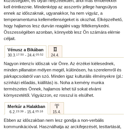
közösségben, és olyan helyzetekben, ahol más emberekkel
kell érintkeznie. Mindenképp az asszertív jellege hangsúlyos
ennek az időszaknak, ugyanakkor, ha nem vigyáz, a
temperamentuma kellemetlenségeket is okozhat. Elképzelhető,
hogy hajlamos lesz durván reagálni vagy féltékenykedni.
Összességében azonban, könnyebb lesz Ön számára elérnie
céljait.
c
Vénusz a Bikában
30.3.
17:50
- 24.4.
05:52
24.4.
Nagyon intenzív időszak vár Önre. Az érzékei kiélesednek,
minden pillanaton mélyen megél, különösen, ha szerelemről és
párkapcsolatról van szó. Minden igaz kulturális élményekre (pl.:
színházi előadás, kiállítás) is. Noha a kemény munka
természetes Önnek, hajlamos lehet túl sokat elvárni
környezetétől. Vigyázzon, ez rosszul is elsülhet.
a
Merkúr a Halakban
6.2.
23:39
- 15.4.
05:16
15.4.
Ebben az időszakban nem lesz gondja a non-verbális
kommunikációval. Használhatja az arckifejezését, testtartását,