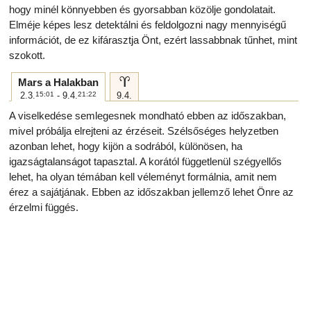
hogy minél könnyebben és gyorsabban közölje gondolatait.
Elméje képes lesz detektálni és feldolgozni nagy mennyiségű
információt, de ez kifárasztja Önt, ezért lassabbnak tűnhet, mint
szokott.
a
Mars a Halakban
2.3.
15:01
- 9.4.
21:22
9.4.
A viselkedése semlegesnek mondható ebben az időszakban,
mivel próbálja elrejteni az érzéseit. Szélsőséges helyzetben
azonban lehet, hogy kijön a sodrából, különösen, ha
igazságtalanságot tapasztal. A korától függetlenül szégyellős
lehet, ha olyan témában kell véleményt formálnia, amit nem
érez a sajátjának. Ebben az időszakban jellemző lehet Önre az
érzelmi függés.