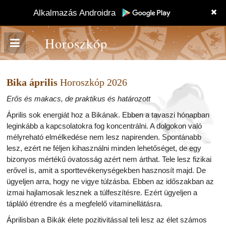
Alkalmazás Androidra
Horoszkóp
Bika április
Horoszkóp 2026
Erős és makacs, de praktikus és határozott
Április sok energiát hoz a Bikának. Ebben a tavaszi hónapban
leginkább a kapcsolatokra fog koncentrálni. A dolgokon való
mélyreható elmélkedése nem lesz napirenden. Spontánabb
lesz, ezért ne féljen kihasználni minden lehetőséget, de egy
bizonyos mértékű óvatosság azért nem árthat. Tele lesz fizikai
erővel is, amit a sporttevékenységekben hasznosít majd. De
ügyeljen arra, hogy ne vigye túlzásba. Ebben az időszakban az
izmai hajlamosak lesznek a túlfeszítésre. Ezért ügyeljen a
tápláló étrendre és a megfelelő vitaminellátásra.
Áprilisban a Bikák élete pozitivitással teli lesz az élet számos