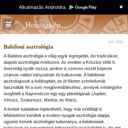
Alkalmazás Androidra
Horoszkóp
5.12. 2021
Babiloni asztrológia
A Babiloni asztrológia a világ egyik legrégebbi, ősi tradíciókon
alapuló asztrológiai módszere. Az eredete a Krisztus előtti II.
évezredig nyúlik vissza, amikor is szerves részét képezte
számos vallási irányzatnak és kultusznak. A babilóniai
asztrológusok a holdnaptárt, és öt főisten szimbólumát
használták fel a sors megjövendöléséhez, amelyek mindegyike
megfelelt a Naprendszer egy-egy planétájának (Jupiter,
Vénusz, Szaturnusz, Merkúr, és Mars).
A fentiek tudatában kijelenthető, hogy már ezidőtájt is
lefektetésre kerültek a modern nyugati asztrológia alapjai,
ugyanis korunk asztrológiai tudománya, a babilóniaiak
tudásának és ismereteinek felhasználásával fejlődött ki. Ha önt