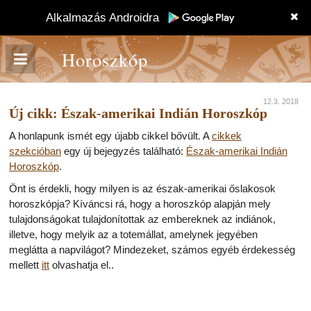
Alkalmazás Androidra
Horoszkóp
12.3. 2018
Új cikk: Észak-amerikai Indián Horoszkóp
A honlapunk ismét egy újabb cikkel bővült. A
cikkek
szekcióban
egy új bejegyzés található:
Észak-amerikai Indián
Horoszkóp
.
Önt is érdekli, hogy milyen is az észak-amerikai őslakosok
horoszkópja? Kíváncsi rá, hogy a horoszkóp alapján mely
tulajdonságokat tulajdonítottak az embereknek az indiánok,
illetve, hogy melyik az a totemállat, amelynek jegyében
meglátta a napvilágot? Mindezeket, számos egyéb érdekesség
mellett
itt
olvashatja el..