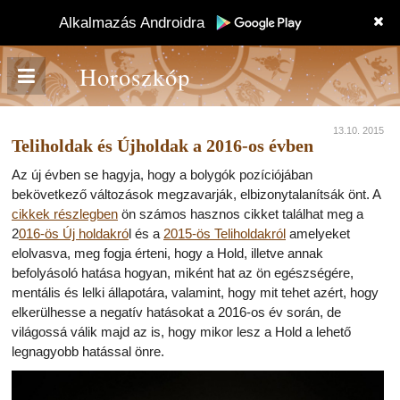
Alkalmazás Androidra
Horoszkóp
13.10. 2015
Teliholdak és Újholdak a 2016-os évben
Az új évben se hagyja, hogy a bolygók pozíciójában
bekövetkező változások megzavarják, elbizonytalanítsák önt. A
cikkek részlegben
ön számos hasznos cikket találhat meg a
2
016-ös Új holdakró
l és a
2015-ös Teliholdakról
amelyeket
elolvasva, meg fogja érteni, hogy a Hold, illetve annak
befolyásoló hatása hogyan, miként hat az ön egészségére,
mentális és lelki állapotára, valamint, hogy mit tehet azért, hogy
elkerülhesse a negatív hatásokat a 2016-os év során, de
világossá válik majd az is, hogy mikor lesz a Hold a lehető
legnagyobb hatással önre.