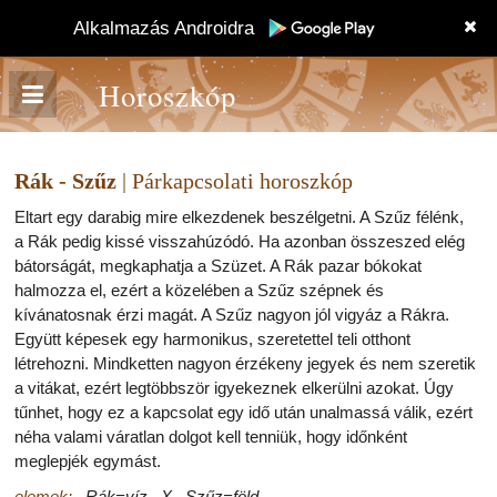
Alkalmazás Androidra
Horoszkóp
Rák - Szűz
| Párkapcsolati horoszkóp
Eltart egy darabig mire elkezdenek beszélgetni. A Szűz félénk,
a Rák pedig kissé visszahúzódó. Ha azonban összeszed elég
bátorságát, megkaphatja a Szüzet. A Rák pazar bókokat
halmozza el, ezért a közelében a Szűz szépnek és
kívánatosnak érzi magát. A Szűz nagyon jól vigyáz a Rákra.
Együtt képesek egy harmonikus, szeretettel teli otthont
létrehozni. Mindketten nagyon érzékeny jegyek és nem szeretik
a vitákat, ezért legtöbbször igyekeznek elkerülni azokat. Úgy
tűnhet, hogy ez a kapcsolat egy idő után unalmassá válik, ezért
néha valami váratlan dolgot kell tenniük, hogy időnként
meglepjék egymást.
elemek:
Rák=víz X Szűz=föld