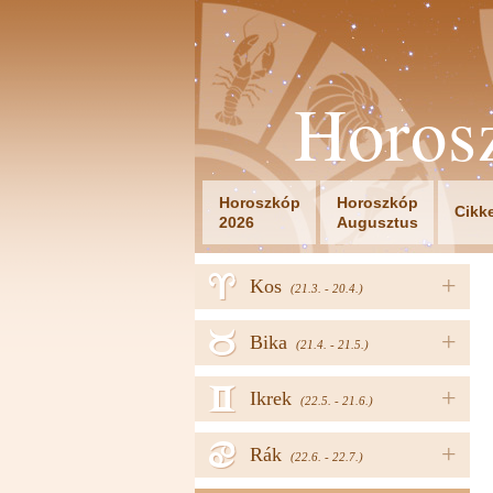
Horos
Horoszkóp
Horoszkóp
Cikk
2026
Augusztus
a
+
Kos
(21.3. - 20.4.)
b
+
Bika
(21.4. - 21.5.)
c
+
Ikrek
(22.5. - 21.6.)
d
+
Rák
(22.6. - 22.7.)