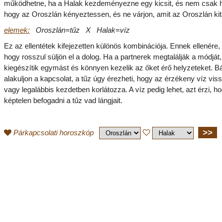
működhetne, ha a Halak kezdeményezne egy kicsit, és nem csak 
hogy az Oroszlán kényeztessen, és ne várjon, amit az Oroszlán kita
elemek:
Oroszlán=tűz X Halak=víz
Ez az ellentétek kifejezetten különös kombinációja. Ennek ellenére,
hogy rosszul süljön el a dolog. Ha a partnerek megtalálják a módját,
kiegészítik egymást és könnyen kezelik az őket érő helyzeteket. B
alakuljon a kapcsolat, a tűz úgy érezheti, hogy az érzékeny víz viss
vagy legalábbis kezdetben korlátozza. A víz pedig lehet, azt érzi, h
képtelen befogadni a tűz vad lángjait.
>>
Párkapcsolati horoszkóp