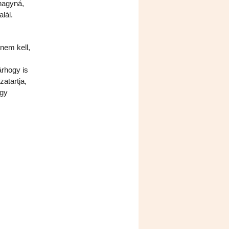
hagyná,
lál.
 nem kell,
árhogy is
zatartja,
ogy