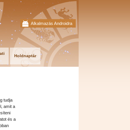
Alkalmazás Androidra
ati
Holdnaptár
g tudja
, amit a
síteni
atot és a
obban