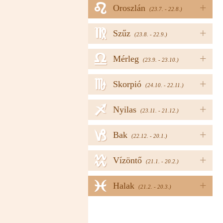
e
+
Oroszlán
(23.7. - 22.8.)
f
+
Szűz
(23.8. - 22.9.)
g
+
Mérleg
(23.9. - 23.10.)
h
+
Skorpió
(24.10. - 22.11.)
i
+
Nyilas
(23.11. - 21.12.)
j
+
Bak
(22.12. - 20.1.)
k
+
Vízöntő
(21.1. - 20.2.)
l
+
Halak
(21.2. - 20.3.)