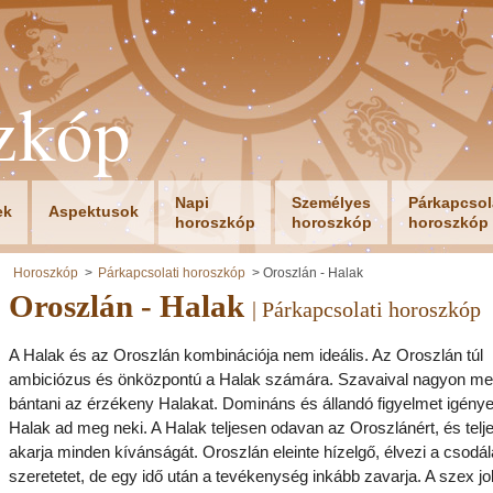
zkóp
Napi
Személyes
Párkapcsol
ek
Aspektusok
horoszkóp
horoszkóp
horoszkóp
Horoszkóp
Párkapcsolati horoszkóp
Oroszlán - Halak
Oroszlán - Halak
| Párkapcsolati horoszkóp
A Halak és az Oroszlán kombinációja nem ideális. Az Oroszlán túl
ambiciózus és önközpontú a Halak számára. Szavaival nagyon me
bántani az érzékeny Halakat. Domináns és állandó figyelmet igényel
Halak ad meg neki. A Halak teljesen odavan az Oroszlánért, és telje
akarja minden kívánságát. Oroszlán eleinte hízelgő, élvezi a csodál
szeretetet, de egy idő után a tevékenység inkább zavarja. A szex j