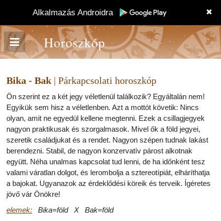
Alkalmazás Androidra
Horoszkóp
Bika - Bak
| Párkapcsolati horoszkóp
Ön szerint ez a két jegy véletlenül találkozik? Egyáltalán nem!
Egyikük sem hisz a véletlenben. Azt a mottót követik: Nincs
olyan, amit ne egyedül kellene megtenni. Ezek a csillagjegyek
nagyon praktikusak és szorgalmasok. Mivel ők a föld jegyei,
szeretik családjukat és a rendet. Nagyon szépen tudnak lakást
berendezni. Stabil, de nagyon konzervatív párost alkotnak
együtt. Néha unalmas kapcsolat tud lenni, de ha időnként tesz
valami váratlan dolgot, és lerombolja a sztereotípiát, elháríthatja
a bajokat. Ugyanazok az érdeklődési köreik és terveik. Ígéretes
jövő vár Önökre!
elemek:
Bika=föld X Bak=föld