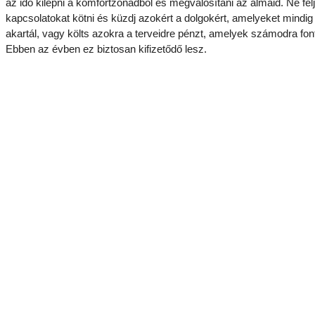
az idő kilépni a komfortzónádból és megvalósítani az álmaid. Ne félj
kapcsolatokat kötni és küzdj azokért a dolgokért, amelyeket mindig 
akartál, vagy költs azokra a terveidre pénzt, amelyek számodra fon
Ebben az évben ez biztosan kifizetődő lesz.