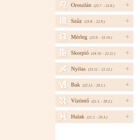
e
+
Oroszlán
(23.7. - 22.8.)
f
+
Szűz
(23.8. - 22.9.)
g
+
Mérleg
(23.9. - 23.10.)
h
+
Skorpió
(24.10. - 22.11.)
i
+
Nyilas
(23.11. - 21.12.)
j
+
Bak
(22.12. - 20.1.)
k
+
Vízöntő
(21.1. - 20.2.)
l
+
Halak
(21.2. - 20.3.)