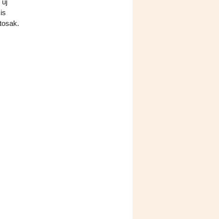
 új
is
tosak.