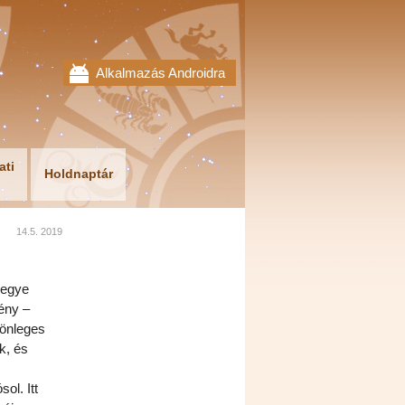
Alkalmazás Androidra
ati
Holdnaptár
14.5. 2019
jegye
ény –
lönleges
k, és
ol. Itt