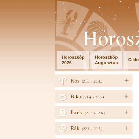
Horos
Horoszkóp
Horoszkóp
Cikk
2026
Augusztus
a
+
Kos
(21.3. - 20.4.)
b
+
Bika
(21.4. - 21.5.)
c
+
Ikrek
(22.5. - 21.6.)
d
+
Rák
(22.6. - 22.7.)