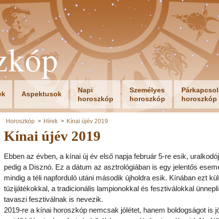
zkóp
Napi
Személyes
Párkapcsol
ek
Aspektusok
horoszkóp
horoszkóp
horoszkóp
Horoszkóp
Hírek
Kínai újév 2019
Kínai újév 2019
Ebben az évben, a kínai új év első napja február 5-re esik, uralkodó
pedig a Disznó. Ez a dátum az asztrológiában is egy jelentős esem
mindig a téli napforduló utáni második újholdra esik. Kínában ezt kü
tüzijátékokkal, a tradicionális lampionokkal és fesztiválokkal ünnepli
tavaszi fesztiválnak is nevezik.
2019-re a kínai horoszkóp nemcsak jólétet, hanem boldogságot is jós