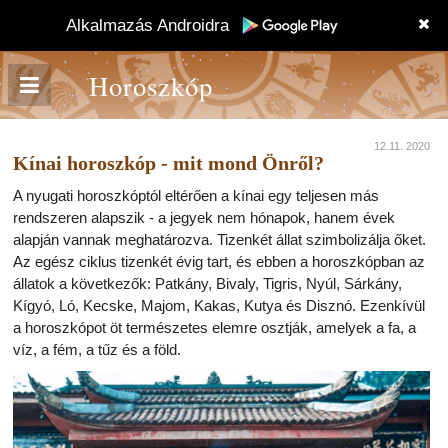
Alkalmazás Androidra
Horoszkóp
12.11. 2020
Kínai horoszkóp - mit mond Önről?
A nyugati horoszkóptól eltérően a kínai egy teljesen más
rendszeren alapszik - a jegyek nem hónapok, hanem évek
alapján vannak meghatározva. Tizenkét állat szimbolizálja őket.
Az egész ciklus tizenkét évig tart, és ebben a horoszkópban az
állatok a következők: Patkány, Bivaly, Tigris, Nyúl, Sárkány,
Kígyó, Ló, Kecske, Majom, Kakas, Kutya és Disznó. Ezenkívül
a horoszkópot öt természetes elemre osztják, amelyek a fa, a
víz, a fém, a tűz és a föld.