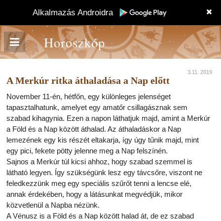
Alkalmazás Androidra
Horoszkóp
3.11. 2019
A Merkúr ritka áthaladása a Nap előtt
November 11-én, hétfőn, egy különleges jelenséget
tapasztalhatunk, amelyet egy amatőr csillagásznak sem
szabad kihagynia. Ezen a napon láthatjuk majd, amint a Merkúr
a Föld és a Nap között áthalad. Az áthaladáskor a Nap
lemezének egy kis részét eltakarja, így úgy tűnik majd, mint
egy pici, fekete pötty jelenne meg a Nap felszínén.
Sajnos a Merkúr túl kicsi ahhoz, hogy szabad szemmel is
látható legyen. Így szükségünk lesz egy távcsőre, viszont ne
feledkezzünk meg egy speciális szűrőt tenni a lencse elé,
annak érdekében, hogy a látásunkat megvédjük, mikor
közvetlenül a Napba nézünk.
A Vénusz is a Föld és a Nap között halad át, de ez szabad