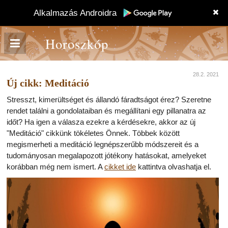
Alkalmazás Androidra
Horoszkóp
28.2. 2021
Új cikk: Meditáció
Stresszt, kimerültséget és állandó fáradtságot érez? Szeretne
rendet találni a gondolataiban és megállítani egy pillanatra az
időt? Ha igen a válasza ezekre a kérdésekre, akkor az új
"Meditáció" cikkünk tökéletes Önnek. Többek között
megismerheti a meditáció legnépszerűbb módszereit és a
tudományosan megalapozott jótékony hatásokat, amelyeket
korábban még nem ismert. A
cikket ide
kattintva olvashatja el.