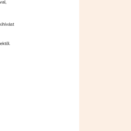
val,
kihívást
ektől.