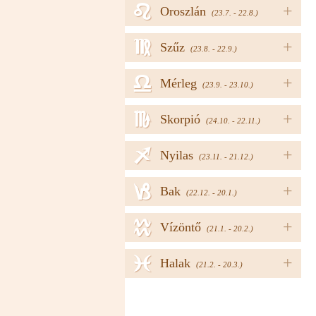
e
+
Oroszlán
(23.7. - 22.8.)
f
+
Szűz
(23.8. - 22.9.)
g
+
Mérleg
(23.9. - 23.10.)
h
+
Skorpió
(24.10. - 22.11.)
i
+
Nyilas
(23.11. - 21.12.)
j
+
Bak
(22.12. - 20.1.)
k
+
Vízöntő
(21.1. - 20.2.)
l
+
Halak
(21.2. - 20.3.)