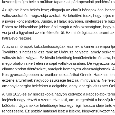
keveredjen újra bele a múltban tapasztalt párkapcsolati problémákb
Az újévbe lépés békés lesz; elfogadja az elmúlt hónapok által hozot
változásokat és megszokja azokat. Ez lehetővé teszi, hogy teljes 
a jövőre koncentráljon. Jupiter, a Halak jegyében, önelemzésre buzd
Ebben az időszakban jobban érzi magát a zárkózottságban, hogy s
vonja el a figyelmét az elmélkedésről. Ez minőségi alapot teremt az
hátralévő részére.
A tavaszi hónapok kulcsfontosságúak lesznek a karrier szempontjá
Továbbra is hatással lesz ránk az Uránusz helyzete, amely serkenti
változás iránti vágyat. Ez kiváló lehetőség lendületvételre és arra, 
megpróbáljon sikert elérni a saját vállalkozásában. De vigyázzon a
elhamarkodott döntésekre, amelyek keményen visszavághatnak. A 
Kos gyorsaság ebben az esetben sokat árthat Önnek. Hasznos len
edzené a türelmét; nagyobb szüksége lesz rá, mint valaha. Ne feled
amennyi energiát belefektet a dolgokba, annyi energia visszatér Ön
A Kos 2025-es év horoszkópja nagyon kedvező a kapcsolatok teré
Idejének nagy részét a szeretteivel tölti, ami megerősíti a hozzájuk 
kötödést. Ugyanakkor lehetősége lesz egy régi, hosszú ideje tartó v
rendezésére. Ez pozitív hatással lesz a lélekre, kiegyensúlyozottna