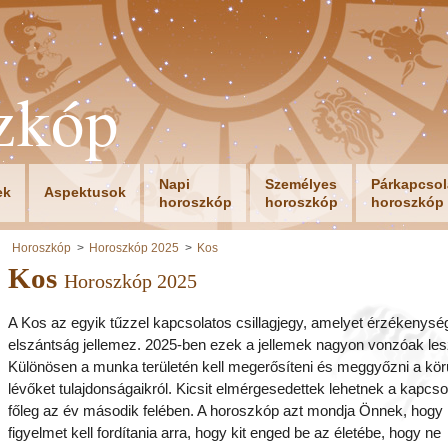
zkóp
Napi
Személyes
Párkapcsol
ek
Aspektusok
horoszkóp
horoszkóp
horoszkóp
Horoszkóp
Horoszkóp 2025
Kos
Kos
Horoszkóp 2025
A Kos az egyik tűzzel kapcsolatos csillagjegy, amelyet érzékenysé
elszántság jellemez. 2025-ben ezek a jellemek nagyon vonzóak le
Különösen a munka területén kell megerősíteni és meggyőzni a kör
lévőket tulajdonságaikról. Kicsit elmérgesedettek lehetnek a kapcsol
főleg az év második felében. A horoszkóp azt mondja Önnek, hogy
figyelmet kell fordítania arra, hogy kit enged be az életébe, hogy ne