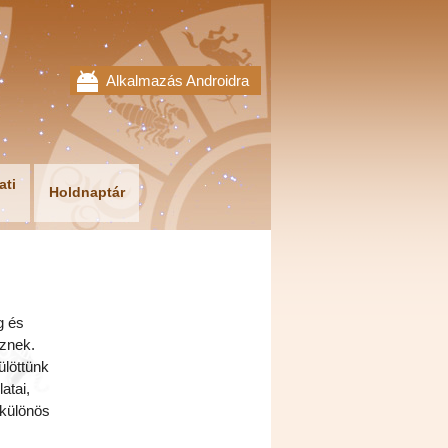
Alkalmazás Androidra
ati
Holdnaptár
g és
sznek.
ülöttünk
atai,
 különös