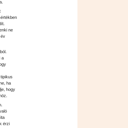
a.
t
mértékben
ít.
enki ne
 év
ból.
 a
hogy
z
tipikus
ne, ha
je, hogy
höz.
n.
való
ita
k érzi