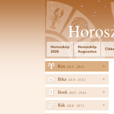
Horos
Horoszkóp
Horoszkóp
Cikk
2026
Augusztus
a
+
Kos
(21.3. - 20.4.)
b
+
Bika
(21.4. - 21.5.)
c
+
Ikrek
(22.5. - 21.6.)
d
+
Rák
(22.6. - 22.7.)