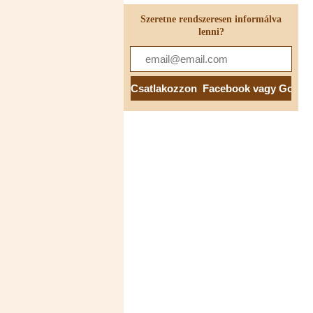
Szeretne rendszeresen informálva
lenni?