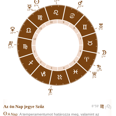
A
47'
13°
E
C
59'
8°
39'
13°
29'
13°
e
d
f
9
10
H
c
D
8
11
g
39'
5°
29'
23°
7
12
b
K
h
37'
11°
6
B
1
07'
1°
a
i
5
2
G
4
3
l
38'
13°
j
I
k
38'
3°
J
07'
3°
Az ön Nap jegye
Szűz
8°59'
f
e
(
)
A
A Nap
: A temperamentumot határozza meg, valamint az