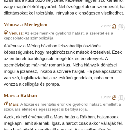
számára a különböző helyzetek kezelése, legyen szó karrierről,
vagy magánéletről egyaránt. Nehézséggel akkor szembesül, ha
dilettánsokat kell tolerálnia, irányukba ellenségesen viselkedhet.
Vénusz a Mérlegben
23°29'
g
f
(
)
D
Vénusz
: Az érzelmeinkre gyakorol hatást, a szeretet és a
kapcsolatokat szimbolizálja.
A Vénusz a Mérleg házában felszabadítja ösztönös
képességünket, hogy megbirkózzunk mások érzéseivel. Ezek
az emberek barátságosak, megértők és érzékenyek. A
személyisége már-már romantikus. Néha hiányzik döntései
mögül a józanész, inkább a szívére hallgat. Ha párkapcsolatról
van szó, foglalkoztathatja az esküvő gondolata, noha nem
vonzza a csillogás és pompa.
Mars a Rákban
13°39'
d
c
(
)
E
Mars
: A fizikai és mentális erőnkre gyakorol hatást, emellett a
szexuális életet és egészséget is befolyásolja.
Azok, akinél érvényesül a Mars hatás a Rákban, hajlamosak
megkapni, amit akarnak. Igaz, a harcot csak akkor vállalják fel,
ha a barátaikról, szeretteiről van szó. Ez a csillagaláásás