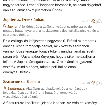
nagyon törődő. Lehet, túlságosan bevonódik, ha olyan dolgokról
van szó, amik sokat jelenteken Önnek.
Jupiter az Oroszlánban
13°47'
e
d
(
)
F
Jupiter
: A fejlődést és a találékonyságot szimbolizálja, de
negatív hatást gyakorol a kockázatos üzleti vállalkozásokra és a
szerencsejátékra.
Ez a csillagállás kifejezetten nagyvonalú. Erősíti az emberek
önbecsülését, támogatja azokat, akik vezető szerepben
vannak. Büszkeséggel fogja eltölteni, mindaz, amit az évek
során elért. Ugyanakkor ügyeljen, hogy a siker ne szálljon a
fejébe. A Jupiter támogatásával az Oroszlánok nagyszerű
vezetők, mind a céges, mind a politikai palettán
érvényesülhetnek.
Szaturnusz a Kosban
13°38'
a
l
(
)
G
Szaturnusz
: Általában az akadályok és a nehézségek
felbukkanását vetíti előre; a hatására komollyá és
visszahúzódóvá válunk.
A Szaturnusz konfliktust jelent a Kosban. Az erős és kemény