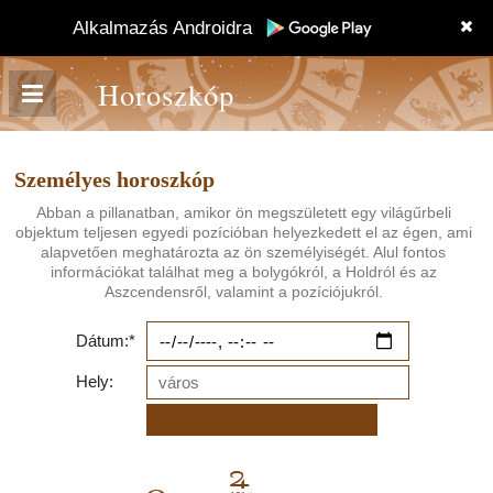
Alkalmazás Androidra
Horoszkóp
Személyes horoszkóp
Abban a pillanatban, amikor ön megszületett egy világűrbeli
objektum teljesen egyedi pozícióban helyezkedett el az égen, ami
alapvetően meghatározta az ön személyiségét. Alul fontos
információkat találhat meg a bolygókról, a Holdról és az
Aszcendensről, valamint a pozíciójukról.
Dátum:*
Hely:
F