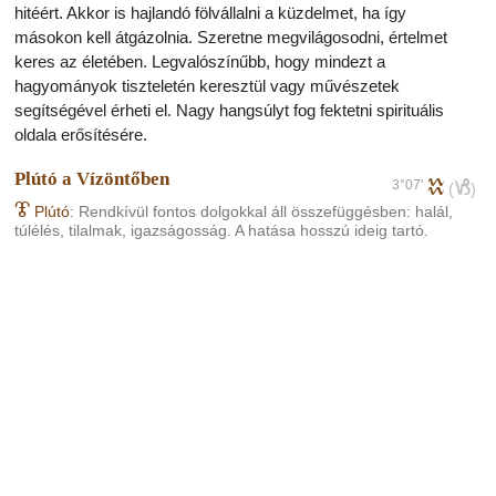
hitéért. Akkor is hajlandó fölvállalni a küzdelmet, ha így
másokon kell átgázolnia. Szeretne megvilágosodni, értelmet
keres az életében. Legvalószínűbb, hogy mindezt a
hagyományok tiszteletén keresztül vagy művészetek
segítségével érheti el. Nagy hangsúlyt fog fektetni spirituális
oldala erősítésére.
Plútó a Vízöntőben
3°07'
k
j
(
)
J
Plútó
: Rendkívül fontos dolgokkal áll összefüggésben: halál,
túlélés, tilalmak, igazságosság. A hatása hosszú ideig tartó.