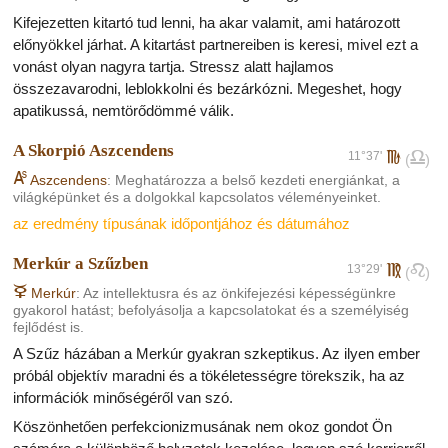
kíváncsiságból teszik. A Szűz jegyében született emberek
Kifejezetten kitartó tud lenni, ha akar valamit, ami határozott
nagyon tartózkodók és szenvtelenek, ami másokat negatívan
előnyökkel járhat. A kitartást partnereiben is keresi, mivel ezt a
érinthet.
vonást olyan nagyra tartja. Stressz alatt hajlamos
Ami a karriert illeti, nem teljesen független alkalmazottak vagy
összezavarodni, leblokkolni és bezárkózni. Megeshet, hogy
üzletemberek, de a saját feladataikat becsülettel végzik. Jó
apatikussá, nemtörődömmé válik.
alkalmazottak, mert az olyan hibákat is észreveszik, amit
A Skorpió Aszcendens
mások nem. Mindent ki akarnak próbálni, és fontos számukra,
11°37'
h
g
(
)
hogy olyan gyakorlatiasan csináljanak mindent, amennyire csak
K
Aszcendens
: Meghatározza a belső kezdeti energiánkat, a
lehet. Néha azt hiszik, senki más nem tud elvégezni egy
világképünket és a dolgokkal kapcsolatos véleményeinket.
feladatot náluk jobban. A Szűzek jók a szellemi munkában vagy
az eredmény típusának időpontjához és dátumához
a természettel kapcsolatos munkában.
Merkúr a Szűzben
13°29'
f
e
(
)
C
Merkúr
: Az intellektusra és az önkifejezési képességünkre
gyakorol hatást; befolyásolja a kapcsolatokat és a személyiség
fejlődést is.
A Szűz házában a Merkúr gyakran szkeptikus. Az ilyen ember
próbál objektív maradni és a tökéletességre törekszik, ha az
információk minőségéről van szó.
Köszönhetően perfekcionizmusának nem okoz gondot Ön