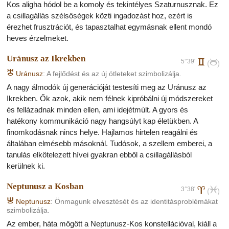
Kos aligha hódol be a komoly és tekintélyes Szaturnusznak. Ez
a csillagállás szélsőségek közti ingadozást hoz, ezért is
érezhet frusztrációt, és tapasztalhat egymásnak ellent mondó
heves érzelmeket.
Uránusz az Ikrekben
5°39'
c
b
(
)
H
Uránusz
: A fejlődést és az új ötleteket szimbolizálja.
A nagy álmodók új generációját testesíti meg az Uránusz az
Ikrekben. Ők azok, akik nem félnek kipróbálni új módszereket
és fellázadnak minden ellen, ami idejétmúlt. A gyors és
hatékony kommunikáció nagy hangsúlyt kap életükben. A
finomkodásnak nincs helye. Hajlamos hirtelen reagálni és
általában elmésebb másoknál. Tudósok, a szellem emberei, a
tanulás elkötelezett hívei gyakran ebből a csillagállásból
kerülnek ki.
Neptunusz a Kosban
3°38'
a
l
(
)
I
Neptunusz
: Önmagunk elvesztését és az identitásproblémákat
szimbolizálja.
Az ember, háta mögött a Neptunusz-Kos konstellációval, kiáll a