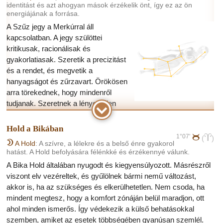
identitást és azt ahogyan mások érzékelik önt, így ez az ön
energiájának a forrása.
A Szűz jegy a Merkúrral áll
kapcsolatban. A jegy szülöttei
kritikusak, racionálisak és
gyakorlatiasak. Szeretik a precizitást
és a rendet, és megvetik a
hanyagságot és zűrzavart. Örökösen
arra törekednek, hogy mindenről
tudjanak. Szeretnek a lényegtelen
részletekkel bajlódni, ezért nem látják a tágasabb kontextust, és
nem tudják egymástól elkülöníteni a dolgokat. A helyes dolgokat
Hold a Bikában
azonban nagyon hamar meg tudják különböztetni a rossz
1°07'
b
a
(
)
B
A Hold
: A szívre, a lélekre és a belső énre gyakorol
dolgoktól. A pénzt imádják.
hatást. A Hold befolyására félénkké és érzékennyé válunk.
A Szűzek egyik gyengesége a kitartás hiánya, mert
A Bika Hold általában nyugodt és kiegyensúlyozott. Másrészről
visszariadnak a túl sok akadálytól. Gyakran szenvednek
viszont elv vezéreltek, és gyűlölnek bármi nemű változást,
önzéstől, bár eleinte szerénynek tűnnek, valójában tudják,
akkor is, ha az szükséges és elkerülhetetlen. Nem csoda, ha
mennyit érnek.
mindent megtesz, hogy a komfort zónáján belül maradjon, ott
A kapcsolataikban nagyon érdeklődők más emberek iránt, és
ahol minden ismerős. Így védekezik a külső behatásokkal
megpróbálják felfedni mások minden titkát, de ezt csupán
szemben, amiket az esetek többségében gyanúsan szemlél.