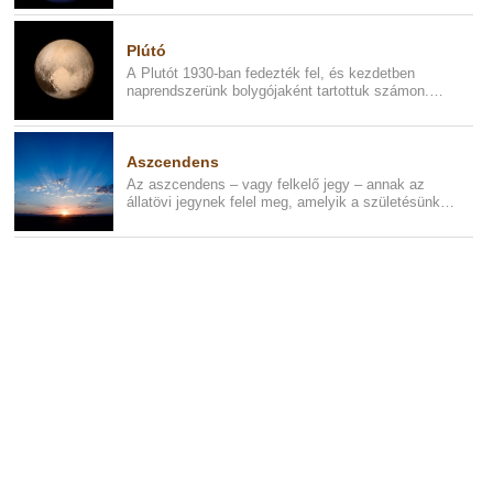
Plútó
A Plutót 1930-ban fedezték fel, és kezdetben
naprendszerünk bolygójaként tartottuk számon.
Később azonban lefokozták,...
Aszcendens
Az aszcendens – vagy felkelő jegy – annak az
állatövi jegynek felel meg, amelyik a születésünk
pillanatában éppen fel...