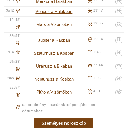
0n10'
C
l
21°45'
l
Merkúr a Halakban
(
)
3s42'
D
l
23°47'
l
Vénusz a Halakban
(
)
12s48'
k
29°06'
k
Mars a Vizöntőben
(
)
E
22n54'
d
15°14'
c
Jupiter a Rákban
(
)
F
1s14'
G
a
1°46'
l
Szaturnusz a Kosban
(
)
19n28'
b
27°44'
b
Uránusz a Bikában
(
)
H
0n46'
I
a
1°03'
l
Neptunusz a Kosban
(
)
22s57'
k
4°11'
j
Plútó a Vízöntőben
(
)
J
az eredmény típusának időpontjához és
K
dátumához
Személyes horoszkóp