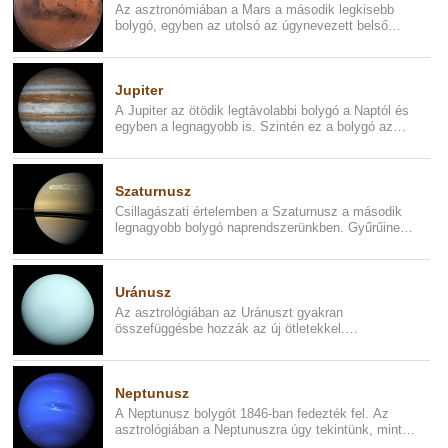
Az asztronómiában a Mars a második legkisebb
bolygó, egyben az utolsó az úgynevezett belső
bolygók közül. A Marsnak m...
Jupiter
A Jupiter az ötödik legtávolabbi bolygó a Naptól és
egyben a legnagyobb is. Szintén ez a bolygó az
első, ami nem rész...
Szaturnusz
Csillagászati értelemben a Szaturnusz a második
legnagyobb bolygó naprendszerünkben. Gyűrűinek
köszönhetően, kétségkí...
Uránusz
Az asztrológiában az Uránuszt gyakran
összefüggésbe hozzák az új ötletekkel.
Felfedezést, innovációt, technikai fejőd...
Neptunusz
A Neptunusz bolygót 1846-ban fedezték fel. Az
asztrológiában a Neptunuszra úgy tekintünk, mint a
kötöttségek nélküli ...