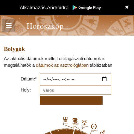
Alkalmazás Androidra
Horoszkóp
Bolygók
Az aktuális dátumok mellett csillagászati dátumok is
megtalálhatók a
dátumok az asztrológiában
táblázatban
Dátum:*
Hely:
I
G
D
C
03'
1°
46'
47'
1°
23°
A
45'
21°
52'
10°
E