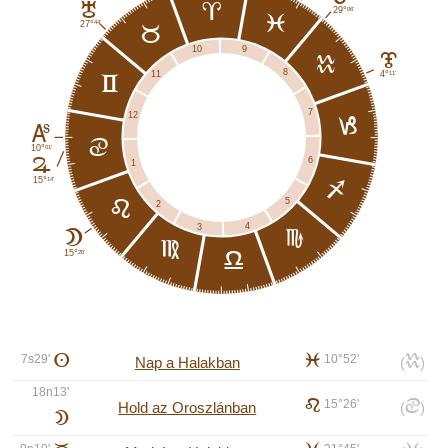
H
a
06'
29°
l
44'
27°
b
9
10
J
k
8
11
11'
4°
c
7
12
j
K
d
01'
10°
6
F
1
14'
15°
i
5
e
2
4
3
B
h
f
26'
15°
g
7s29'
A
l
10°52'
k
Nap a Halakban
(
)
18n13'
e
15°26'
d
Hold az Oroszlánban
(
)
B