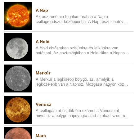
A Nap
Az asztronómia fogalomtárában a Nap a
csillagrendszer középpontja. A Nap teszi lehetővé a
földi életet, mivel fénnyel...
A Hold
A Hold elsősorban szívünkre és lelkünkre van
hatással. Az asztrológiában a Hold tükre a Napnak,
ellenpólusa énünk azo...
Merkúr
A Merkúr a legkisebb bolygó, az, amelyik a
legközelebb van a Naphoz. Mozgása nagyon közel
van a Naphoz, ezért is jele...
Vénusz
A csillagászat ősidők óta számol a Vénusszal,
mivel ez a bolygó napnyugta alatt szabad szemmel
is látható volt. A Vén...
Mars